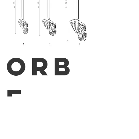
ORB
E
LAMPE À SUSPENSION
ORBE_LIGHTING
Empreinte de poésie, de