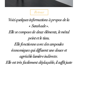
Retour
Voici quelques informations à propos de la
« Sunshade ».
Elle se compose de deux éléments, le métal
peint et le tissu.
Elle fonctionne avec des ampoules
économiques qui diffusent une douce et
agréable lumière indirecte.
Elle est très facilement déplaçable, il suffit juste
de la déposer contre un mur,
pas besoin de vis de trou ou de quoi que ce soit.
La « Sunshade » habille le mur, le mettant en
exergue grâce à sa lumière provenant à la fois
du dessus et du dessous.
Photographe : Stéphane Migeotte